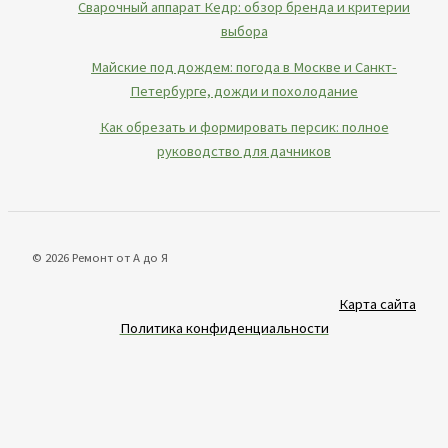
Сварочный аппарат Кедр: обзор бренда и критерии
выбора
Майские под дождем: погода в Москве и Санкт-
Петербурге, дожди и похолодание
Как обрезать и формировать персик: полное
руководство для дачников
© 2026 Ремонт от А до Я
Карта сайта
Политика конфиденциальности