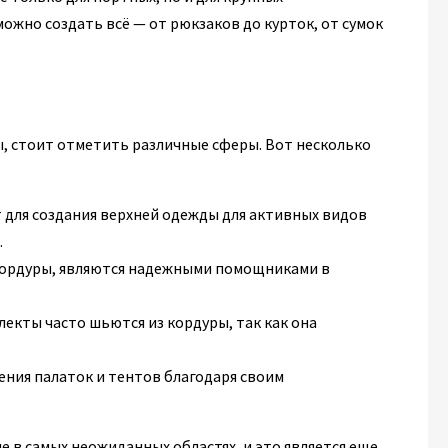
ожно создать всё — от рюкзаков до курток, от сумок
, стоит отметить различные сферы. Вот несколько
 для создания верхней одежды для активных видов
.
 кордуры, являются надежными помощниками в
екты часто шьются из кордуры, так как она
ения палаток и тентов благодаря своим
е в самых неожиданных областях, и это является еще