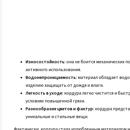
Износостойкость:
она не боится механических п
активного использования.
Водонепроницаемость:
материал обладает водо
изделию защищать от дождя и влаги.
Легкость в уходе:
кордура легко чистится и быст
условиях повышенной грязи.
Разнообразие цветов и фактур:
кордура предста
уникальные и стильные вещи.
Фактически, кордура стала излюбленным материалом не