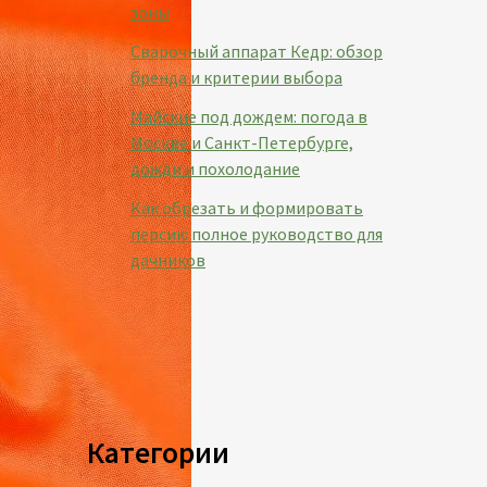
зоны
Сварочный аппарат Кедр: обзор
бренда и критерии выбора
Майские под дождем: погода в
Москве и Санкт-Петербурге,
дожди и похолодание
Как обрезать и формировать
персик: полное руководство для
дачников
Категории