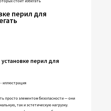
которых стоит избегать
вке перил для
егать
 установке перил для
ыть просто элементом безопасности — они
альную, так и эстетическую нагрузку.