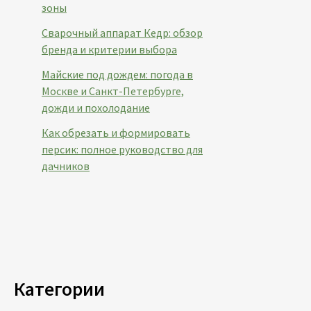
зоны
Сварочный аппарат Кедр: обзор
бренда и критерии выбора
Майские под дождем: погода в
Москве и Санкт-Петербурге,
дожди и похолодание
Как обрезать и формировать
персик: полное руководство для
дачников
Категории