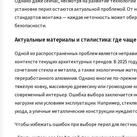
Однако даже сейчас, несмотря на развитие технологий
установке перил остаются актуальной проблемой. От 
стандартов монтажа — каждая неточность может оберн
безопасности.
Актуальные материалы и стилистика: где чащ
Одной из распространённых проблем является неправи
контексте текущих архитектурных трендов. В 2025 год
сочетание стекла и металла, а также экологичные мат
переработанного алюминия. Однако многие по-прежне
тяжёлую ковку, массивную древесину или громоздкие 
современный интерьер. Ошибка выбора заключается не 
нагрузке или условиям эксплуатации. Например, стекл
ухода, а уличные металлические конструкции нуждают
Чтобы избежать ошибок при выборе перил для лестниц