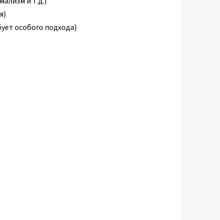
ализм и т.д.)
я)
бует особого подхода)