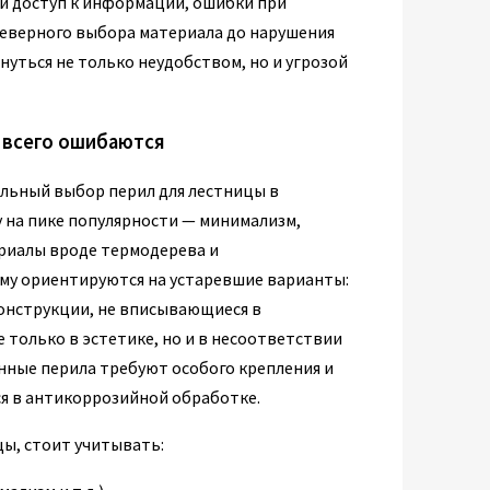
 и доступ к информации, ошибки при
неверного выбора материала до нарушения
уться не только неудобством, но и угрозой
е всего ошибаются
льный выбор перил для лестницы в
у на пике популярности — минимализм,
ериалы вроде термодерева и
му ориентируются на устаревшие варианты:
конструкции, не вписывающиеся в
только в эстетике, но и в несоответствии
янные перила требуют особого крепления и
ся в антикоррозийной обработке.
ы, стоит учитывать: