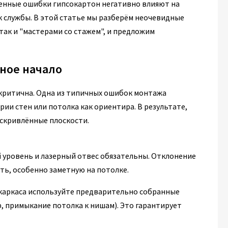
ненные ошибки гипсокартон негативно влияют на
к службы. В этой статье мы разберём неочевидные
так и "мастерами со стажем", и предложим
сное начало
ь критична. Одна из типичных ошибок монтажа
и стен или потолка как ориентира. В результате,
искривлённые плоскости.
 уровень и лазерный отвес обязательны. Отклонение
ть, особенно заметную на потолке.
 каркаса используйте предварительно собранные
, примыкание потолка к нишам). Это гарантирует