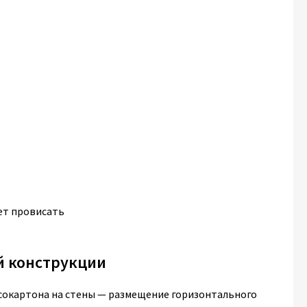
жет провисать
ей конструкции
сокартона на стены — размещение горизонтального