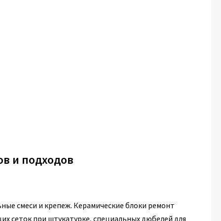
в и подходов
ьные смеси и крепеж. Керамические блоки ремонт
х сеток при штукатурке, специальных дюбелей для