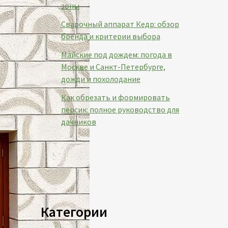
зоны
Сварочный аппарат Кедр: обзор
бренда и критерии выбора
Майские под дождем: погода в
Москве и Санкт-Петербурге,
дожди и похолодание
Как обрезать и формировать
персик: полное руководство для
дачников
Категории