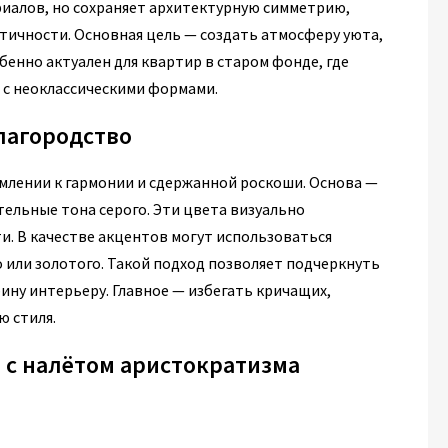
риалов, но сохраняет архитектурную симметрию,
тичности. Основная цель — создать атмосферу уюта,
бенно актуален для квартир в старом фонде, где
 с неоклассическими формами.
лагородство
емлении к гармонии и сдержанной роскоши. Основа —
ельные тона серого. Эти цвета визуально
. В качестве акцентов могут использоваться
 или золотого. Такой подход позволяет подчеркнуть
бину интерьеру. Главное — избегать кричащих,
 стиля.
 с налётом аристократизма