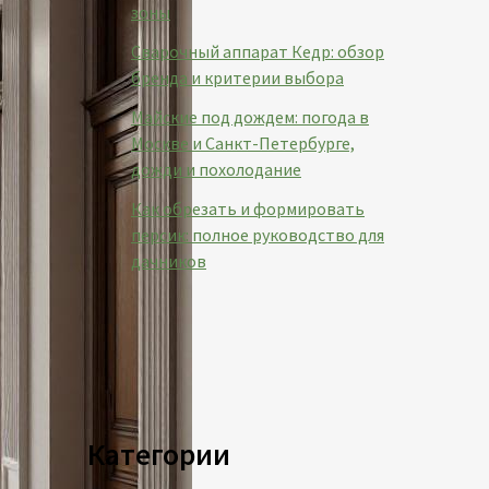
зоны
Сварочный аппарат Кедр: обзор
бренда и критерии выбора
Майские под дождем: погода в
Москве и Санкт-Петербурге,
дожди и похолодание
Как обрезать и формировать
персик: полное руководство для
дачников
Категории