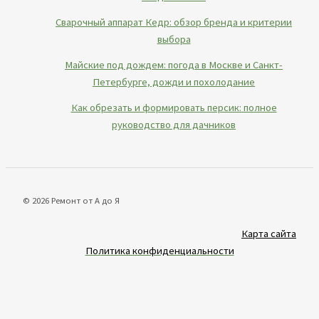
Сварочный аппарат Кедр: обзор бренда и критерии
выбора
Майские под дождем: погода в Москве и Санкт-
Петербурге, дожди и похолодание
Как обрезать и формировать персик: полное
руководство для дачников
© 2026 Ремонт от А до Я
Карта сайта
Политика конфиденциальности