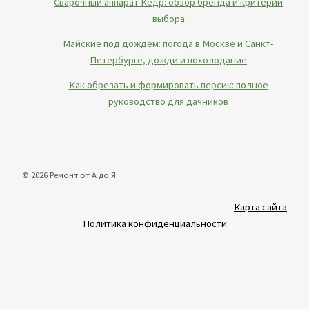
Сварочный аппарат Кедр: обзор бренда и критерии
выбора
Майские под дождем: погода в Москве и Санкт-
Петербурге, дожди и похолодание
Как обрезать и формировать персик: полное
руководство для дачников
© 2026 Ремонт от А до Я
Карта сайта
Политика конфиденциальности