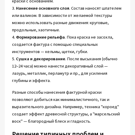
краски с основанием.
3.
Нанесение основного слоя
. Состав наносят шпателем
или валиком. В зависимости от желаемой текстуры
можно использовать разные движения: круговые,
продольные, хаотичные.
4.
Формирование рельефа
. Пока краска не засохла,
создается фактура с помощью специальных
инструментов — кельмы, щетки, губки.
5.
Сушка и декорирование
. После высыхания (обычно
12–24 часа) можно нанести декоративный слой —
лазурь, металлик, перламутр и пр., для усиления
глубины и эффекта.
Разные способы нанесения фактурной краски
позволяют добиться как минималистичного, так и
выразительного дизайна. Например, техника "короед"
создает эффект древесной структуры, а "марсельский
воск" — благородный блеск и гладкость.
Решение типичных проблем и