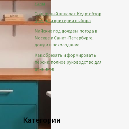
зоны
Сварочный аппарат Кедр: обзор
бренда и критерии выбора
Майские под дождем: погода в
Москве и Санкт-Петербурге,
дожди и похолодание
Как обрезать и формировать
персик: полное руководство для
дачников
Категории