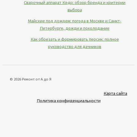
Сварочный аппарат Кедр: обзор бренда и критерии
выбора
Майские под дождем: погода в Москве и Санкт-
Петербурге, дожди и похолодание
Как обрезать и формировать персик: полное
руководство для дачников
© 2026 Ремонт от А до Я
Карта сайта
Политика конфиденциальности