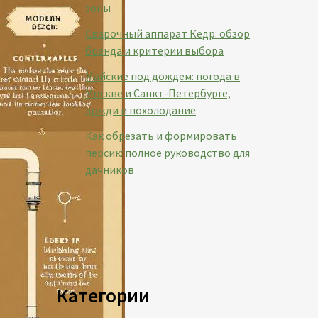
зоны
Сварочный аппарат Кедр: обзор
бренда и критерии выбора
Майские под дождем: погода в
Москве и Санкт-Петербурге,
дожди и похолодание
Как обрезать и формировать
персик: полное руководство для
дачников
Категории