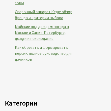
зоны
Сварочный аппарат Кедр: обзор
бренда и критерии выбора
Майские под дождем: погода в
Москве и Санкт-Петербурге,
дожди и похолодание
Как обрезать и формировать
персик: полное руководство для
дачников
Категории