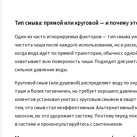
Тип смыва: прямой или круговой — и почему э
Один из часто игнорируемых факторов — тип смыва унит
чистота чаши после каждого использования, но и расхо
когда вода идёт по прямой траектории, обычно с одно
охватывает всю поверхность чаши. Подходит для унита
сильное давление воды.
Круговой смыв (или душевой) распределяет воду по ок
тише и более гигиеничен, но требует хорошего давлени
клиентов установил унитаз с круговым смывом в кварти
тем, что смыв стал неэффективным. Альтернативный 
насосом, но это удорожает систему. Поэтому перед по
в системе и проконсультируйтесь с сантехником.