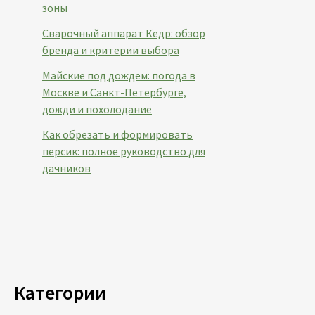
зоны
Сварочный аппарат Кедр: обзор
бренда и критерии выбора
Майские под дождем: погода в
Москве и Санкт-Петербурге,
дожди и похолодание
Как обрезать и формировать
персик: полное руководство для
дачников
Категории