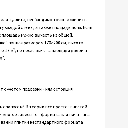
й или туалета, необходимо точно измерить
ту каждой стены, а также площадь пола. Если
их площадь нужно вычесть из общей.
ке" ванная размером 170×200 см, высота
о 17 м², но после вычета площади двери и
м².
 с запасом? В теории всё просто: к чистой
и многое зависит от формата плитки и типа
зовании плитки нестандартного формата