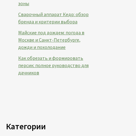
зоны
Сварочный аппарат Кедр: обзор
бренда и критерии выбора
Майские под дождем: погода в
Москве и Санкт-Петербурге,
дожди и похолодание
Как обрезать и формировать
персик: полное руководство для
дачников
Категории