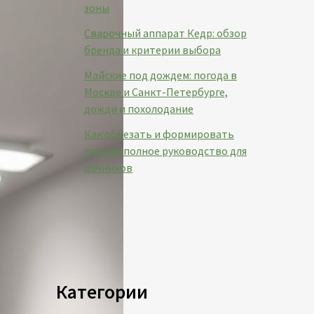
зоны
Сварочный аппарат Кедр: обзор
бренда и критерии выбора
Майские под дождем: погода в
Москве и Санкт-Петербурге,
дожди и похолодание
Как обрезать и формировать
персик: полное руководство для
дачников
Категории