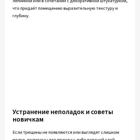
лепниной или в сочетании с декоративной штукатуркой,
что придаёт помещению выразительную текстуру и
глубину.
Устранение неполадок и советы
новичкам
Если трещины не появляются или выглядят слишком
мелко, возможны две причины: либо верхний слой