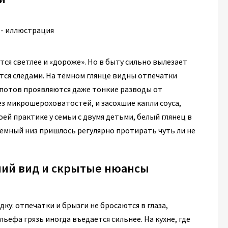
ся светлее и «дороже». Но в быту сильно вылезает
аётся следами. На тёмном глянце видны отпечатки
спотов проявляются даже тонкие разводы от
ез микрошероховатостей, и засохшие капли соуса,
оей практике у семьи с двумя детьми, белый глянец в
тёмный низ пришлось регулярно протирать чуть ли не
ий вид и скрытые нюансы
у: отпечатки и брызги не бросаются в глаза,
ьефа грязь иногда въедается сильнее. На кухне, где