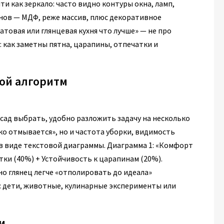
ти как зеркало: часто видно контуры окна, ламп,
снов — МДФ, реже массив, плюс декоративное
матовая или глянцевая кухня что лучше» — не про
: как заметны пятна, царапины, отпечатки и
той алгоритм
асад выбрать, удобно разложить задачу на несколько
ко отмывается», но и частота уборки, видимость
 в виде текстовой диаграммы. Диаграмма 1: «Комфорт
тки (40%) + Устойчивость к царапинам (20%).
о глянец легче «отполировать до идеала»
 дети, животные, кулинарные эксперименты или
и