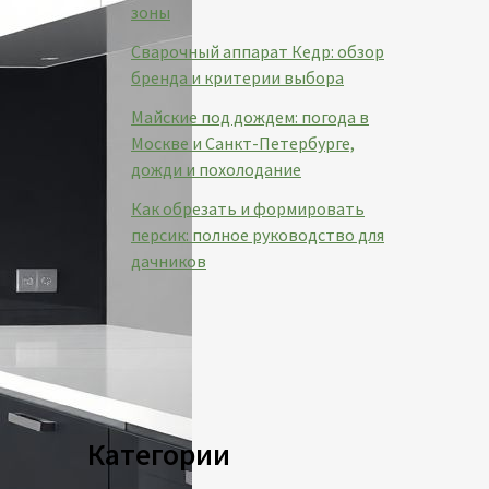
зоны
Сварочный аппарат Кедр: обзор
бренда и критерии выбора
Майские под дождем: погода в
Москве и Санкт-Петербурге,
дожди и похолодание
Как обрезать и формировать
персик: полное руководство для
дачников
Категории