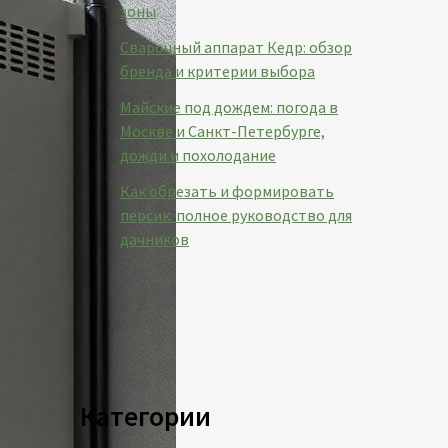
зоны
Сварочный аппарат Кедр: обзор
бренда и критерии выбора
Майские под дождем: погода в
Москве и Санкт-Петербурге,
дожди и похолодание
Как обрезать и формировать
персик: полное руководство для
дачников
Категории