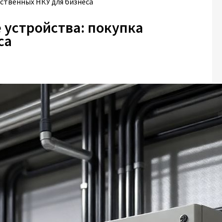
ственных НКУ для бизнеса
устройства: покупка
са