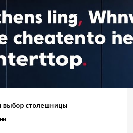
ся выбор столешницы
хни