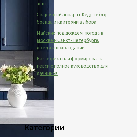
зоны
Сварочный аппарат Кедр: обзор
бренда и критерии выбора
Майские под дождем: погода в
Москве и Санкт-Петербурге,
дожди и похолодание
Как обрезать и формировать
персик: полное руководство для
дачников
Категории