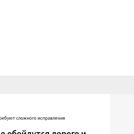
требуют сложного исправления
е обойдутся дорого и