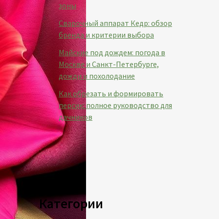
зоны
Сварочный аппарат Кедр: обзор
бренда и критерии выбора
Майские под дождем: погода в
Москве и Санкт-Петербурге,
дожди и похолодание
Как обрезать и формировать
персик: полное руководство для
дачников
Категории