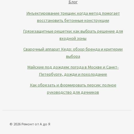
Блог
Инъектирование трещин: когда метод помогает
восстановить бетонные конструкции
Грязезащитные решетки: как выбрать решение для
входной зоны
Сварочный аппарат Кедр: обзор бренда и критерии
выбора
Майские под дождем: погода в Москве и Санкт-
Петербурге, дожди и похолодание
Как обрезать и формировать персик: полное
руководство для дачников
© 2026 Ремонт от А до Я