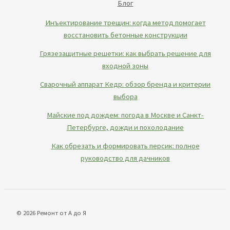
Блог
Инъектирование трещин: когда метод помогает
восстановить бетонные конструкции
Грязезащитные решетки: как выбрать решение для
входной зоны
Сварочный аппарат Кедр: обзор бренда и критерии
выбора
Майские под дождем: погода в Москве и Санкт-
Петербурге, дожди и похолодание
Как обрезать и формировать персик: полное
руководство для дачников
© 2026 Ремонт от А до Я