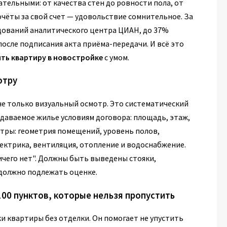
тельными: от качества стен до ровности пола, от
чёты за свой счет — удовольствие сомнительное. За
едований аналитического центра ЦИАН, до 37%
осле подписания акта приёма-передачи. И всё это
ять квартиру в новостройке
с умом.
отру
не только визуальный осмотр. Это систематический
едаваемое жилье условиям договора: площадь, этаж,
етры: геометрия помещений, уровень полов,
ектрика, вентиляция, отопление и водоснабжение.
ничего нет". Должны быть выведены стояки,
 должно подлежать оценке.
100 пунктов, которые нельзя пропустить
ки квартиры без отделки. Он помогает не упустить