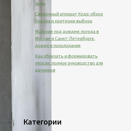
зоны
Сварочный аппарат Кедр: обзор
бренда и критерии выбора
Майские под дождем: погода в
Москве и Санкт-Петербурге,
дожди и похолодание
Как обрезать и формировать
персик: полное руководство для
дачников
Категории