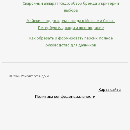
Сварочный аппарат Кедр: обзор бренда и критерии
выбора
Майские под дождем: погода в Москве и Санкт-
Петербурге, дожди и похолодание
Как обрезать и формировать персик: полное
руководство для дачников
© 2026 Ремонт от А до Я
Карта сайта
Политика конфиденциальности