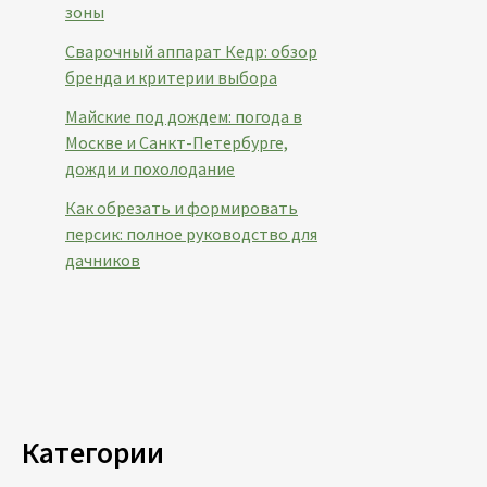
зоны
Сварочный аппарат Кедр: обзор
бренда и критерии выбора
Майские под дождем: погода в
Москве и Санкт-Петербурге,
дожди и похолодание
Как обрезать и формировать
персик: полное руководство для
дачников
Категории