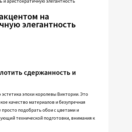
ть и аристократичную элегантность
 акцентом на
чную элегантность
плотить сдержанность и
о эстетика эпохи королевы Виктории. Это
окое качество материалов и безупречная
е просто подобрать обои с цветами и
ебующий технической подготовки, внимания к