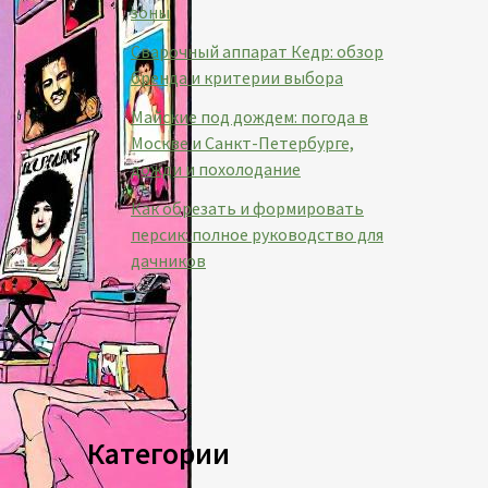
зоны
Сварочный аппарат Кедр: обзор
бренда и критерии выбора
Майские под дождем: погода в
Москве и Санкт-Петербурге,
дожди и похолодание
Как обрезать и формировать
персик: полное руководство для
дачников
Категории