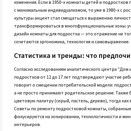
изменения. Если в 1950-х комнаты детей и подростко
с минимальным индивидуализмом, то уже в 1980-х с ро
культуры акцент стал смещаться к выражению личности
трансформироваться в многофункциональные зоны: учеб
дизайн комнаты для подростка — это отражение не тол
сочетаются эргономика, технология и самовыражение.
Статистика и тренды: что предпочи
Согласно исследованиям аналитического центра "Дом и
подростков от 12 до 17 лет подтверждают участие реб
говорит о смещении потребительской модели: подрост
а не просто принимают родительское решение. Также
цветовую палитру (серый, пастель, дерево), тогда как 
Советы по ремонту подростковой комнаты, собранные н
фокусируются на зонировании, технологичности и мини
интерьеров.