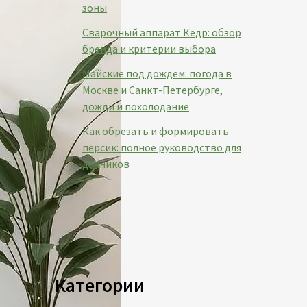
зоны
Сварочный аппарат Кедр: обзор
бренда и критерии выбора
Майские под дождем: погода в
Москве и Санкт-Петербурге,
дожди и похолодание
Как обрезать и формировать
персик: полное руководство для
дачников
Категории