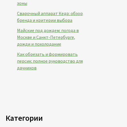
зоны
Сварочный аппарат Кедр: обзор
бренда и критерии выбора
Майские под дождем: погода в
Москве и Санкт-Петербурге,
дожди и похолодание
Как обрезать и формировать
персик: полное руководство для
дачников
Категории