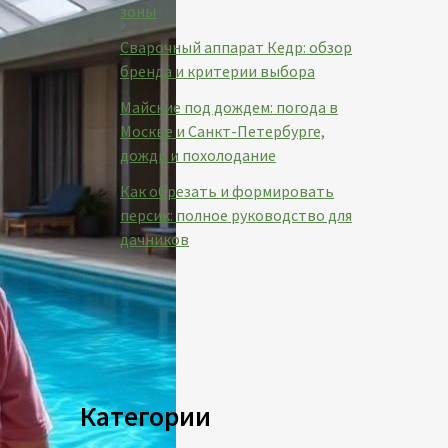
зоны
Сварочный аппарат Кедр: обзор
бренда и критерии выбора
Майские под дождем: погода в
Москве и Санкт-Петербурге,
дожди и похолодание
Как обрезать и формировать
персик: полное руководство для
дачников
Категории