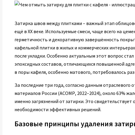
Затирка швов между плитками – важный этап облицов
ещё в XX веке. Используемые смеси, чаще всего на це
герметичность и декоративную завершённость покрыт
кафельной плитки в жилых и коммерческих интерьерах 
после укладки. Особенно актуальным этот вопрос стал 
эпоксидных составов, отличающихся повышенной адгез
в поры кафеля, особенно матового, потребовалось ра
За последние три года, согласно данным отраслевого
материалов России (АСОМР, 2022–2024), около 63% жал
именно загрязнений от затирки. Это свидетельствует 
необходимости эффективных решений.
Базовые принципы удаления затир