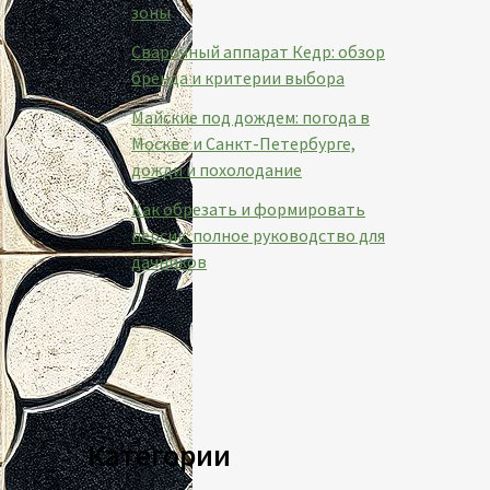
зоны
Сварочный аппарат Кедр: обзор
бренда и критерии выбора
Майские под дождем: погода в
Москве и Санкт-Петербурге,
дожди и похолодание
Как обрезать и формировать
персик: полное руководство для
дачников
Категории