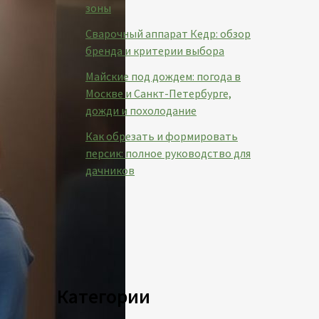
зоны
Сварочный аппарат Кедр: обзор
бренда и критерии выбора
Майские под дождем: погода в
Москве и Санкт-Петербурге,
дожди и похолодание
Как обрезать и формировать
персик: полное руководство для
дачников
Категории