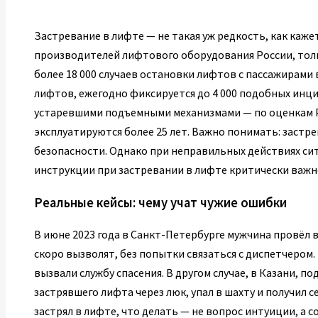
Застревание в лифте — не такая уж редкость, как каж
производителей лифтового оборудования России, толь
более 18 000 случаев остановки лифтов с пассажирами в
лифтов, ежегодно фиксируется до 4 000 подобных инц
устаревшими подъемными механизмами — по оценкам Р
эксплуатируются более 25 лет. Важно понимать: застре
безопасности. Однако при неправильных действиях си
инструкции при застревании в лифте критически важн
Реальные кейсы: чему учат чужие ошибки
В июне 2023 года в Санкт-Петербурге мужчина провёл в
скоро вызволят, без попытки связаться с диспетчером. 
вызвали службу спасения. В другом случае, в Казани, 
застрявшего лифта через люк, упал в шахту и получил 
застрял в лифте, что делать — не вопрос интуиции, а