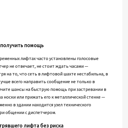
 получить помощь
временных лифтах часто установлены голосовые
тчер не отвечает, не стоит ждать часами —
я на то, что сеть в лифтовой шахте нестабильна, в
Лучше всего направить сообщение не только в
личите шансы на быструю помощь при застревании в
а носки или прижать его к металлической стенке —
именно в здании находится узел технического
ри общении с диспетчером.
трявшего лифта без риска