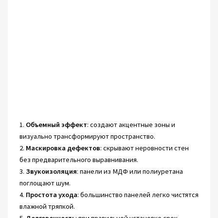
1.
Объемный эффект
: создают акцентные зоны и
визуально трансформируют пространство.
2.
Маскировка дефектов
: скрывают неровности стен
без предварительного выравнивания.
3.
Звукоизоляция
: панели из МДФ или полиуретана
поглощают шум.
4.
Простота ухода
: большинство панелей легко чистятся
влажной тряпкой.
5.
Долговечность
: при правильной установке срок