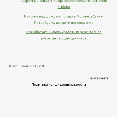
Сварочный аппарат Кедр: обзор бренда и критерии
выбора
Майские под дождем: погода в Москве и Санкт-
Петербурге, дожди и похолодание
Как обрезать и формировать персик: полное
руководство для дачников
© 2026 Ремонт от А до Я
Карта сайта
Политика конфиденциальности